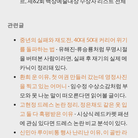
르, 제62회 백상예술대상 수상자 리스트 전체
관련글
중년의 실패와 재도전, 40대 50대 커리어 위기
를 돌파하는 법
- 유해진·류승룡처럼 무명시절
을 버텨본 사람이라면, 실패 후 재기의 실제 메
카닉이 정리돼 있다.
환희 운 이유, 첫 여권 만들러 갔는데 영정사진
을 찍고 있는 어머니
- 임수정 수상소감처럼 부
모와 못 나눈 말이 떠오른다면 읽어볼 글이다.
고현정 드레스 논란 정리, 정은채도 같은 옷 입
고 둘 다 혹평받은 이유
- 시상식 레드카펫 패션
에 관심 있다면 드레스 논란 비교 분석이 있다.
신민아 루이비통 행사 난리난 이유, 이 골반 라