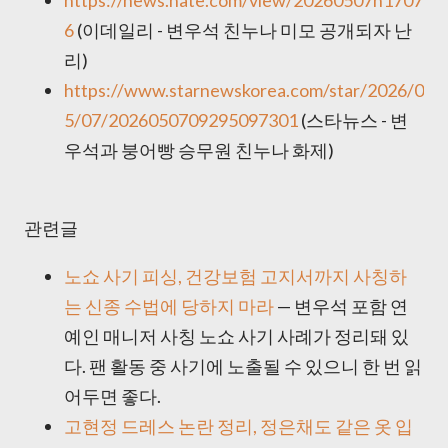
https://news.nate.com/view/20260507n1707
6
(이데일리 - 변우석 친누나 미모 공개되자 난
리)
https://www.starnewskorea.com/star/2026/0
5/07/2026050709295097301
(스타뉴스 - 변
우석과 붕어빵 승무원 친누나 화제)
관련글
노쇼 사기 피싱, 건강보험 고지서까지 사칭하
는 신종 수법에 당하지 마라
— 변우석 포함 연
예인 매니저 사칭 노쇼 사기 사례가 정리돼 있
다. 팬 활동 중 사기에 노출될 수 있으니 한 번 읽
어두면 좋다.
고현정 드레스 논란 정리, 정은채도 같은 옷 입